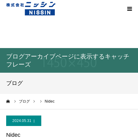
HOME
技術
ブログアーカイブページに表示するキャッチ
製品事例
フレーズ
対応素材
ブログ
設備紹介
ーム
ブログ
Nidec
会社案内
2024.05.31
採用情報
Nidec