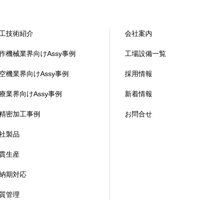
工技術紹介
会社案内
作機械業界向けAssy事例
工場設備一覧
空機業界向けAssy事例
採用情報
療業界向けAssy事例
新着情報
精密加工事例
お問合せ
社製品
貫生産
納期対応
質管理