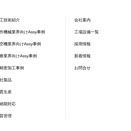
工技術紹介
会社案内
作機械業界向けAssy事例
工場設備一覧
空機業界向けAssy事例
採用情報
療業界向けAssy事例
新着情報
精密加工事例
お問合せ
社製品
貫生産
納期対応
質管理