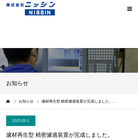
HOME
技術
製品事例
対応素材
お知らせ
設備紹介
ーム
お知らせ
濾材再生型 精密濾過装置が完成しました。…
会社案内
2025.05.1
採用情報
濾材再生型 精密濾過装置が完成しました。